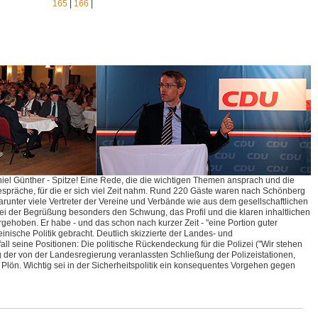
165
|
166
|
el Günther - Spitze! Eine Rede, die die wichtigen Themen ansprach und die
spräche, für die er sich viel Zeit nahm. Rund 220 Gäste waren nach Schönberg
unter viele Vertreter der Vereine und Verbände wie aus dem gesellschaftlichen
i der Begrüßung besonders den Schwung, das Profil und die klaren inhaltlichen
gehoben. Er habe - und das schon nach kurzer Zeit - "eine Portion guter
einische Politik gebracht. Deutlich skizzierte der Landes- und
all seine Positionen: Die politische Rückendeckung für die Polizei ("Wir stehen
ng der von der Landesregierung veranlassten Schließung der Polizeistationen,
 Plön. Wichtig sei in der Sicherheitspolitik ein konsequentes Vorgehen gegen