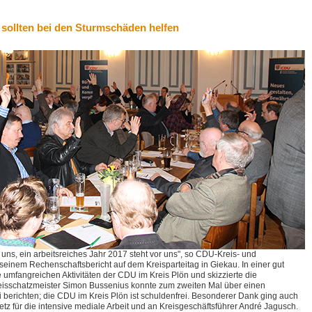
 sollten bei den Sturmschäden helfen
r uns, ein arbeitsreiches Jahr 2017 steht vor uns", so CDU-Kreis- und
seinem Rechenschaftsbericht auf dem Kreisparteitag in Giekau. In einer gut
 umfangreichen Aktivitäten der CDU im Kreis Plön und skizzierte die
reisschatzmeister Simon Bussenius konnte zum zweiten Mal über einen
 berichten; die CDU im Kreis Plön ist schuldenfrei. Besonderer Dank ging auch
etz für die intensive mediale Arbeit und an Kreisgeschäftsführer André Jagusch.