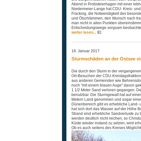
Abend in Probsteierhagen mit einer lebh
Niedermeier-Lange hat CDU- Kreis- und 
Fracking, die Notwendigkeit des besond
und Ölschlämmen, den Wunsch nach tra
man nicht in allen Punkten übereinsti
Entscheidungswege sorgsam beobachten
weiter lesen...
18. Januar 2017:
Sturmschäden an der Ostsee sin
Die durch den Sturm in der vergangenen
Ort-Besuchen der CDU-Kreistagsfraktion 
aus anderen Gemeinden wie Behrensdorf
noch "mit einem blauen Auge" davon gek
1 1/2 Meter Sand verloren gegangen. Der
benutzbar. Die Sturmgewalt hat auf einer 
Metern Land genommen und sogar einen
Dünenbereich gibt es erhebliche Land- u
hat sich dort das Wasser auf der Höhe B
Strand sind erhebliche Sandverluste zu
werden deutlich nicht reichen, so Christ
Küste wieder instand zu setzen, wird erh
Ob es auch seitens des Kreises Möglich