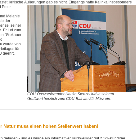
stet; kritische Äußerungen gab es nicht.
Eingangs hatte Kalinka insbesondere
t Peter
und Melanie
ab der
enzel seiner
. Er lud zum
den "Giekauer
nd
au wurde von
teitages für
U geehrt.
CDU-Ortsvorsitzender Hauke Stenzel lud in seinem
Grußwort herzlich zum CDU-Ball am 25. März ein.
r Natur muss einen hohen Stellenwert haben!
h geladen - und es wurde ein informativer, kurzweiliger gut 2 1/2-stündiger