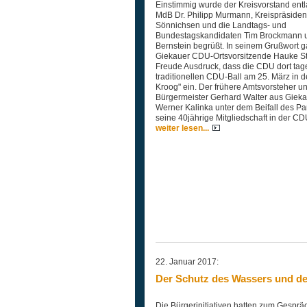
Einstimmig wurde der Kreisvorstand entla
MdB Dr. Philipp Murmann, Kreispräsiden
Sönnichsen und die Landtags- und
Bundestagskandidaten Tim Brockmann 
Bernstein begrüßt. In seinem Grußwort g
Giekauer CDU-Ortsvorsitzende Hauke St
Freude Ausdruck, dass die CDU dort tage
traditionellen CDU-Ball am 25. März in 
Kroog" ein. Der frühere Amtsvorsteher u
Bürgermeister Gerhard Walter aus Giek
Werner Kalinka unter dem Beifall des Par
seine 40jährige Mitgliedschaft in der CD
weiter lesen...
22. Januar 2017:
Der Schutz des Wassers und de
Die Bürgerinitiativen hatten zum Gespräc