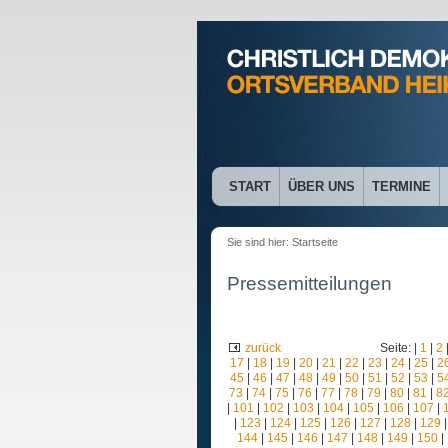
START
ÜBER UNS
TERMINE
Sie sind hier:
Startseite
Pressemitteilungen
zurück
Seite: |
1
|
2
17
|
18
|
19
|
20
|
21
|
22
|
23
|
24
|
25
|
2
45
|
46
|
47
|
48
|
49
|
50
|
51
|
52
|
53
|
5
73
|
74
|
75
|
76
|
77
|
78
|
79
|
80
|
81
|
8
|
101
|
102
|
103
|
104
|
105
|
106
|
107
|
|
123
|
124
|
125
|
126
|
127
|
128
|
129
144
|
145
|
146
|
147
|
148
|
149
|
150
|