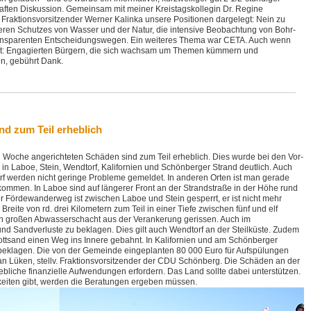
aften Diskussion. Gemeinsam mit meiner Kreistagskollegin Dr. Regine
Fraktionsvorsitzender Werner Kalinka unsere Positionen dargelegt: Nein zu
eren Schutzes von Wasser und der Natur, die intensive Beobachtung von Bohr-
nsparenten Entscheidungswegen. Ein weiteres Thema war CETA. Auch wenn
mmt: Engagierten Bürgern, die sich wachsam um Themen kümmern und
, gebührt Dank.
d zum Teil erheblich
 Woche angerichteten Schäden sind zum Teil erheblich. Dies wurde bei den Vor-
in Laboe, Stein, Wendtorf, Kalifornien und Schönberger Strand deutlich. Auch
 werden nicht geringe Probleme gemeldet. In anderen Orten ist man gerade
ommen. In Laboe sind auf längerer Front an der Strandstraße in der Höhe rund
 Fördewanderweg ist zwischen Laboe und Stein gesperrt, er ist nicht mehr
Breite von rd. drei Kilometern zum Teil in einer Tiefe zwischen fünf und elf
 großen Abwasserschacht aus der Verankerung gerissen. Auch im
nd Sandverluste zu beklagen. Dies gilt auch Wendtorf an der Steilküste. Zudem
ottsand einen Weg ins Innere gebahnt. In Kalifornien und am Schönberger
 beklagen. Die von der Gemeinde eingeplanten 80 000 Euro für Aufspülungen
ian Lüken, stellv. Fraktionsvorsitzender der CDU Schönberg. Die Schäden an der
ebliche finanzielle Aufwendungen erfordern. Das Land sollte dabei unterstützen.
keiten gibt, werden die Beratungen ergeben müssen.