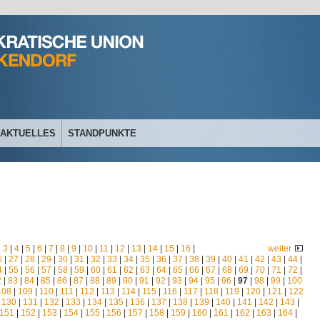
AKTUELLES
STANDPUNKTE
|
3
|
4
|
5
|
6
|
7
|
8
|
9
|
10
|
11
|
12
|
13
|
14
|
15
|
16
|
weiter
6
|
27
|
28
|
29
|
30
|
31
|
32
|
33
|
34
|
35
|
36
|
37
|
38
|
39
|
40
|
41
|
42
|
43
|
44
|
4
|
55
|
56
|
57
|
58
|
59
|
60
|
61
|
62
|
63
|
64
|
65
|
66
|
67
|
68
|
69
|
70
|
71
|
72
|
2
|
83
|
84
|
85
|
86
|
87
|
88
|
89
|
90
|
91
|
92
|
93
|
94
|
95
|
96
|
97
|
98
|
99
|
100
108
|
109
|
110
|
111
|
112
|
113
|
114
|
115
|
116
|
117
|
118
|
119
|
120
|
121
|
122
|
130
|
131
|
132
|
133
|
134
|
135
|
136
|
137
|
138
|
139
|
140
|
141
|
142
|
143
|
151
|
152
|
153
|
154
|
155
|
156
|
157
|
158
|
159
|
160
|
161
|
162
|
163
|
164
|