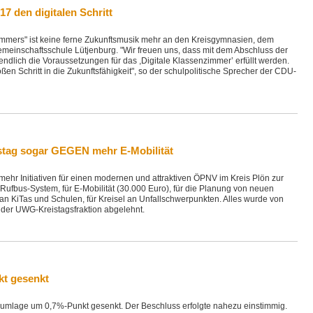
7 den digitalen Schritt
mmers" ist keine ferne Zukunftsmusik mehr an den Kreisgymnasien, dem
meinschaftsschule Lütjenburg. "Wir freuen uns, dass mit dem Abschluss der
ndlich die Voraussetzungen für das ,Digitale Klassenzimmer’ erfüllt werden.
n Schritt in die Zukunftsfähigkeit", so der schulpolitische Sprecher der CDU-
tag sogar GEGEN mehr E-Mobilität
mehr Initiativen für einen modernen und attraktiven ÖPNV im Kreis Plön zur
 Rufbus-System, für E-Mobilität (30.000 Euro), für die Planung von neuen
n KiTas und Schulen, für Kreisel an Unfallschwerpunkten. Alles wurde von
der UWG-Kreistagsfraktion abgelehnt.
kt gesenkt
isumlage um 0,7%-Punkt gesenkt. Der Beschluss erfolgte nahezu einstimmig.