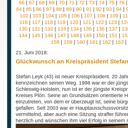
66
|
67
|
68
|
69
|
70
|
71
|
72
|
73
|
74
|
75
|
76
84
|
85
|
86
|
87
|
88
|
89
|
90
|
91
|
92
|
93
|
94
|
102
|
103
|
104
|
105
|
106
|
107
|
108
|
109
|
1
116
|
117
|
118
|
119
|
120
|
121
|
122
|
123
|
12
130
|
131
|
132
|
133
|
134
|
135
|
136
|
137
|
13
144
|
145
|
146
|
147
|
148
|
149
|
150
|
151
|
15
158
|
159
|
160
|
161
|
162
|
163
|
21. Juni 2018:
Glückwunsch an Kreispräsident Stefa
Stefan Leyk (43) ist neuer Kreispräsident. 20 Jah
kennzeichnen seinen Weg. 1998 war er der jüngs
Schleswig-Holstein, nun ist er der jüngste Kreisp
Kreises Plön. Seine an Grundsätzen orientierte Ha
einzutreten, von dem er überzeugt ist, seine bürg
gefallen. Seit 2003 war er Hauptausschussvorsit
vermittelnd, aber auch eine Sitzung straffer führe
herzlich und wünschen ihm viel Erfolg in seinem 