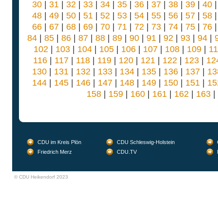
30
|
31
|
32
|
33
|
34
|
35
|
36
|
37
|
38
|
39
|
40
48
|
49
|
50
|
51
|
52
|
53
|
54
|
55
|
56
|
57
|
58
66
|
67
|
68
|
69
|
70
|
71
|
72
|
73
|
74
|
75
|
76
84
|
85
|
86
|
87
|
88
|
89
|
90
|
91
|
92
|
93
|
94
|
102
|
103
|
104
|
105
|
106
|
107
|
108
|
109
|
1
116
|
117
|
118
|
119
|
120
|
121
|
122
|
123
|
12
130
|
131
|
132
|
133
|
134
|
135
|
136
|
137
|
13
144
|
145
|
146
|
147
|
148
|
149
|
150
|
151
|
15
158
|
159
|
160
|
161
|
162
|
163
|
CDU im Kreis Plön
CDU Schleswig-Holstein
Friedrich Merz
CDU.TV
© CDU Heikendorf 2023