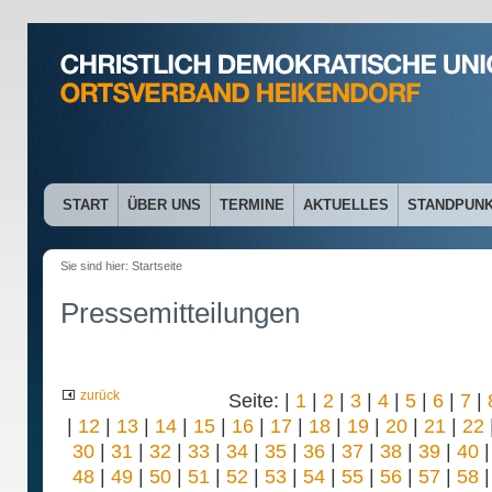
START
ÜBER UNS
TERMINE
AKTUELLES
STANDPUN
Sie sind hier:
Startseite
Pressemitteilungen
zurück
Seite: |
1
|
2
|
3
|
4
|
5
|
6
|
7
|
|
12
|
13
|
14
|
15
|
16
|
17
|
18
|
19
|
20
|
21
|
22
30
|
31
|
32
|
33
|
34
|
35
|
36
|
37
|
38
|
39
|
40
48
|
49
|
50
|
51
|
52
|
53
|
54
|
55
|
56
|
57
|
58