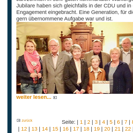
Jubilare haben sich gleichfalls in der CDU und in
Engagement eingebracht. Eine Generation, für die
gern übernommene Aufgabe war und ist.
weiter lesen...
zurück
Seite: |
1
|
2
|
3
|
4
|
5
|
6
|
7
|
|
12
|
13
|
14
|
15
|
16
|
17
|
18
|
19
|
20
|
21
|
22