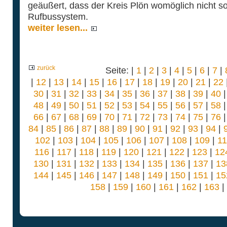
geäußert, dass der Kreis Plön womöglich nicht so 
Rufbussystem.
weiter lesen...
zurück
Seite: |
1
|
2
|
3
|
4
|
5
|
6
|
7
|
|
12
|
13
|
14
|
15
|
16
|
17
|
18
|
19
|
20
|
21
|
22
30
|
31
|
32
|
33
|
34
|
35
|
36
|
37
|
38
|
39
|
40
48
|
49
|
50
|
51
|
52
|
53
|
54
|
55
|
56
|
57
|
58
66
|
67
|
68
|
69
|
70
|
71
|
72
|
73
|
74
|
75
|
76
84
|
85
|
86
|
87
|
88
|
89
|
90
|
91
|
92
|
93
|
94
|
102
|
103
|
104
|
105
|
106
|
107
|
108
|
109
|
1
116
|
117
|
118
|
119
|
120
|
121
|
122
|
123
|
12
130
|
131
|
132
|
133
|
134
|
135
|
136
|
137
|
13
144
|
145
|
146
|
147
|
148
|
149
|
150
|
151
|
15
158
|
159
|
160
|
161
|
162
|
163
|