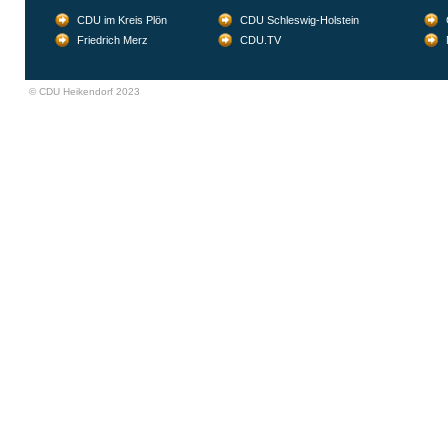
CDU im Kreis Plön
CDU Schleswig-Holstein
Friedrich Merz
CDU.TV
© CDU Heikendorf 2023