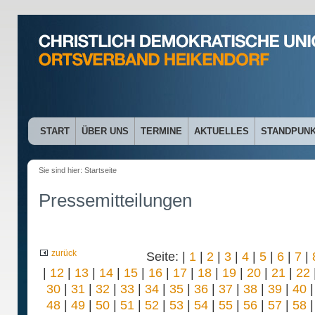
START
ÜBER UNS
TERMINE
AKTUELLES
STANDPUN
Sie sind hier:
Startseite
Pressemitteilungen
zurück
Seite: |
1
|
2
|
3
|
4
|
5
|
6
|
7
|
|
12
|
13
|
14
|
15
|
16
|
17
|
18
|
19
|
20
|
21
|
22
30
|
31
|
32
|
33
|
34
|
35
|
36
|
37
|
38
|
39
|
40
48
|
49
|
50
|
51
|
52
|
53
|
54
|
55
|
56
|
57
|
58