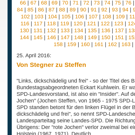
66
|
67
|
68
|
69
|
70
|
71
|
72
|
73
|
74
|
75
|
76
84
|
85
|
86
|
87
|
88
|
89
|
90
|
91
|
92
|
93
|
94
|
102
|
103
|
104
|
105
|
106
|
107
|
108
|
109
|
1
116
|
117
|
118
|
119
|
120
|
121
|
122
|
123
|
12
130
|
131
|
132
|
133
|
134
|
135
|
136
|
137
|
13
144
|
145
|
146
|
147
|
148
|
149
|
150
|
151
|
15
158
|
159
|
160
|
161
|
162
|
163
|
25. April 2016:
Von Stegner zu Steffen
"Links, dickschädelig und frei" - so der Titel des
Bundestagsabgeordneten Eckart Kuhlwein. Er war
SPD-Landesvorstand, ist also ein "Insider". Auf de
Jochen" (Jochen Steffen, von 1965 - 1975 SPD-L
SPD standen betont für den linken Flügel in der
dickschädelig und frei", so nennt SPD-Landeschef
Landesparteitag seine Landes-SPD. Die Richtung f
Übrigens: Der "rote Jochen" verlor zweimal bei e
Holstein (1967, 1971). Deutlich.