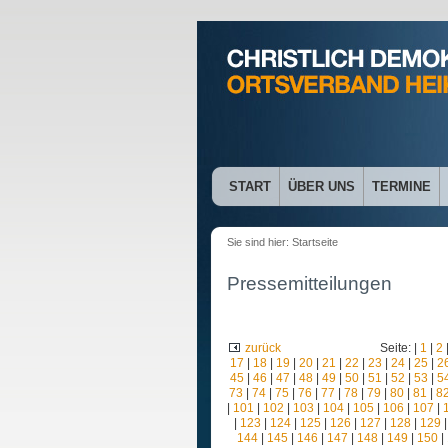
START
ÜBER UNS
TERMINE
Sie sind hier:
Startseite
Pressemitteilungen
zurück
Seite: |
1
|
2
17
|
18
|
19
|
20
|
21
|
22
|
23
|
24
|
25
|
2
45
|
46
|
47
|
48
|
49
|
50
|
51
|
52
|
53
|
5
73
|
74
|
75
|
76
|
77
|
78
|
79
|
80
|
81
|
8
|
101
|
102
|
103
|
104
|
105
|
106
|
107
|
|
123
|
124
|
125
|
126
|
127
|
128
|
129
144
|
145
|
146
|
147
|
148
|
149
|
150
|