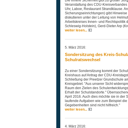
Die Innere Sicherheit gibt zu großer Sor
Veranstaltung des CDU-Kreisverbandes
Uhr, Laboe, Restaurant Strandklause. And
Sicherungseinrichtungen) gibt Hinweise
diskutieren unter der Leitung von Helmu
Arbeitskreises Innen- und Rechtspolitik 
Schleswig-Holstein), Gerd-Dieter Arp (K
weiter lesen...
5. März 2016:
Sondersitzung des Kreis-Schul
Schulratswechsel
Zu einer Sondersitzung kommt der Schul
Kreishaus auf Antrag der CDU-Kreistags
Schließung der Preetzer Grundschule a
Kreisgebiet. "Aus unserer Sicht widersp
Raum den Zielen des Schulentwicklungspl
Erhalt der Schulstandorte." Überraschen
April 2016. Auch dies möchte sie in der 
laufende Aufgaben wie zum Beispiel die D
Gegebenheiten sind nicht hilfreich."
weiter lesen...
4. März 2016: