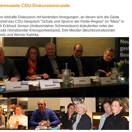
interessante CDU-Diskussionsrunde
ne lebhafte Diskussion mit konkreten Anregungen, an denen sich die Gäste
t verlief das CDU-Gespräch "Schule und Sport in der Förde-Region" im "Mare" in
h Eckhard Jensen (Amtsvorsteher Schrevenborn) diskutierten unter der
de (Vorsitzender Kreissportverband), Dirk Meußer (Bezirksvorsitzender
Peetz und Werner Kalinka.