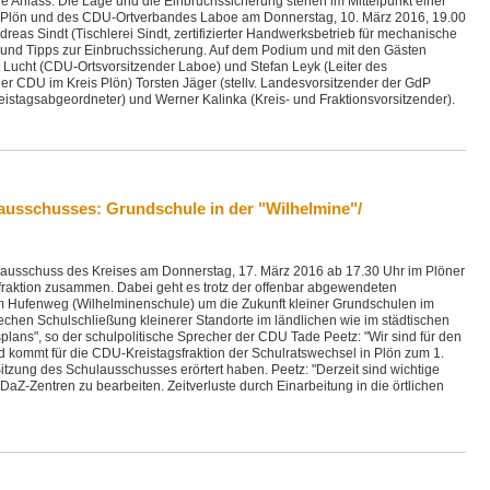
ge Anlass. Die Lage und die Einbruchssicherung stehen im Mittelpunkt einer
 Plön und des CDU-Ortverbandes Laboe am Donnerstag, 10. März 2016, 19.00
reas Sindt (Tischlerei Sindt, zertifizierter Handwerksbetrieb für mechanische
 und Tipps zur Einbruchssicherung. Auf dem Podium und mit den Gästen
t Lucht (CDU-Ortsvorsitzender Laboe) und Stefan Leyk (Leiter des
der CDU im Kreis Plön) Torsten Jäger (stellv. Landesvorsitzender der GdP
reistagsabgeordneter) und Werner Kalinka (Kreis- und Fraktionsvorsitzender).
ausschusses: Grundschule in der "Wilhelmine"/
ausschuss des Kreises am Donnerstag, 17. März 2016 ab 17.30 Uhr im Plöner
fraktion zusammen. Dabei geht es trotz der offenbar abgewendeten
m Hufenweg (Wilhelminenschule) um die Zukunft kleiner Grundschulen im
rechen Schulschließung kleinerer Standorte im ländlichen wie im städtischen
ans", so der schulpolitische Sprecher der CDU Tade Peetz: "Wir sind für den
d kommt für die CDU-Kreistagsfraktion der Schulratswechsel in Plön zum 1.
Sitzung des Schulausschusses erörtert haben. Peetz: "Derzeit sind wichtige
aZ-Zentren zu bearbeiten. Zeitverluste durch Einarbeitung in die örtlichen