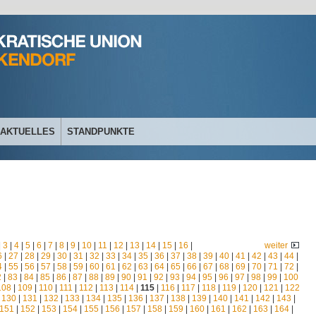
AKTUELLES
STANDPUNKTE
|
3
|
4
|
5
|
6
|
7
|
8
|
9
|
10
|
11
|
12
|
13
|
14
|
15
|
16
|
weiter
6
|
27
|
28
|
29
|
30
|
31
|
32
|
33
|
34
|
35
|
36
|
37
|
38
|
39
|
40
|
41
|
42
|
43
|
44
|
4
|
55
|
56
|
57
|
58
|
59
|
60
|
61
|
62
|
63
|
64
|
65
|
66
|
67
|
68
|
69
|
70
|
71
|
72
|
2
|
83
|
84
|
85
|
86
|
87
|
88
|
89
|
90
|
91
|
92
|
93
|
94
|
95
|
96
|
97
|
98
|
99
|
100
108
|
109
|
110
|
111
|
112
|
113
|
114
|
115
|
116
|
117
|
118
|
119
|
120
|
121
|
122
|
130
|
131
|
132
|
133
|
134
|
135
|
136
|
137
|
138
|
139
|
140
|
141
|
142
|
143
|
151
|
152
|
153
|
154
|
155
|
156
|
157
|
158
|
159
|
160
|
161
|
162
|
163
|
164
|