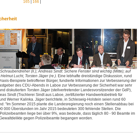
165
|
166
|
cherheit
chraubendreher (li.); Andreas Sindt: Sichere Fenster sind wichtig (Mitte); auf
elmut Lucht, Torsten Jäger (re.).
Eine lebhafte dreistündige Diskussion, rund
axis-Beispiele betroffener Bürger, fundierte Informationen zur Verbesserung der
 Gastgeber des CDU-Abends in Laboe zur Verbesserung der Sicherheit war sehr
nd diskutierten Torsten Jäger (stellvertretender Landesvorsitzender der GdP),
as Sindt (Tischlerei Sindt aus Laboe, zertifizierter Handwerksbetrieb für
nd Werner Kalinka. Jäger berichtete, in Schleswig-Holstein seien rund 60
nd: "Im Sommer 2015 plante die Landesregierung noch einen Stellenabbau bei
. 500 000 Überstunden im Jahr 2015 bedeuteten 300 fehlende Stellen. Die
olizeibeamten liege bei über 9%, was bedeute, dass täglich 80 - 90 Beamte im
2 Gewaltdelikte gegen Polizeibeamte begangen worden.