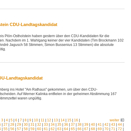
stein CDU-Landtagskandidat
is Plön-Ostholstein haben gestern über den CDU-Kandidaten für die
en. Nachdem im 1. Wahlgang keiner der vier Kandidaten (Tim Brockmann 102
ndré Jagusch 58 Stimmen, Simon Bussenius 13 Stimmen) die absolute
tig.
CDU-Landtagskandidat
önberg ins Hotel "Am Rathaus" gekommen, um über den CDU-
tscheiden. Auf Werner Kalinka entfielen in der geheimen Abstimmung 167
timmzettel waren ungültig.
|
3
|
4
|
5
|
6
|
7
|
8
|
9
|
10
|
11
|
12
|
13
|
14
|
15
|
16
|
weiter
6
|
27
|
28
|
29
|
30
|
31
|
32
|
33
|
34
|
35
|
36
|
37
|
38
|
39
|
40
|
41
|
42
|
43
|
44
|
4
|
55
|
56
|
57
|
58
|
59
|
60
|
61
|
62
|
63
|
64
|
65
|
66
|
67
|
68
|
69
|
70
|
71
|
72
|