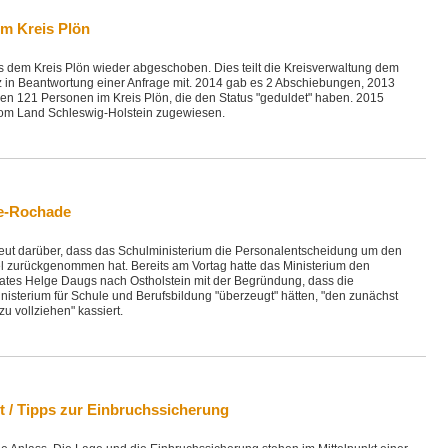
im Kreis Plön
 dem Kreis Plön wieder abgeschoben. Dies teilt die Kreisverwaltung dem
in Beantwortung einer Anfrage mit. 2014 gab es 2 Abschiebungen, 2013
en 121 Personen im Kreis Plön, die den Status "geduldet" haben. 2015
om Land Schleswig-Holstein zugewiesen.
te-Rochade
freut darüber, dass das Schulministerium die Personalentscheidung um den
l zurückgenommen hat. Bereits am Vortag hatte das Ministerium den
tes Helge Daugs nach Ostholstein mit der Begründung, dass die
isterium für Schule und Berufsbildung "überzeugt" hätten, "den zunächst
u vollziehen" kassiert.
t / Tipps zur Einbruchssicherung