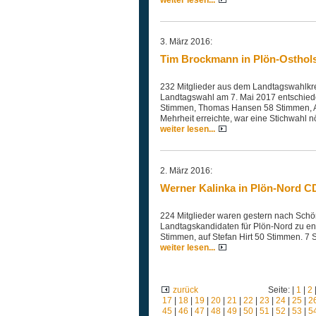
3. März 2016:
Tim Brockmann in Plön-Osthol
232 Mitglieder aus dem Landtagswahlkre
Landtagswahl am 7. Mai 2017 entschied
Stimmen, Thomas Hansen 58 Stimmen, A
Mehrheit erreichte, war eine Stichwahl nö
weiter lesen...
2. März 2016:
Werner Kalinka in Plön-Nord 
224 Mitglieder waren gestern nach Sch
Landtagskandidaten für Plön-Nord zu en
Stimmen, auf Stefan Hirt 50 Stimmen. 7 S
weiter lesen...
zurück
Seite: |
1
|
2
17
|
18
|
19
|
20
|
21
|
22
|
23
|
24
|
25
|
2
45
|
46
|
47
|
48
|
49
|
50
|
51
|
52
|
53
|
5