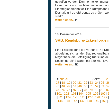
getroffen werden. Denn ohne kommunale
Eckernförde noch nicht einmal über die Ko
Stadtregionalbahn tot. Eine Rumpfbahn z
Deshalb gilt es jetzt genau zu prüfen,
sind."
weiter lesen...
16. Dezember 2014:
SRB: Rendsburg-Eckernförde m
Eine Entscheidung der Vernunft: Der Kr
abgelehnt, sich an der Stadtregionalbahn
Meyer hatte die Beteiligung Kiels und 
Kosten der SRB waren mit 380 Mio. € ve
weiter lesen...
zurück
Seite: |
1
|
2
17
|
18
|
19
|
20
|
21
|
22
|
23
|
24
|
25
|
2
45
|
46
|
47
|
48
|
49
|
50
|
51
|
52
|
53
|
5
73
|
74
|
75
|
76
|
77
|
78
|
79
|
80
|
81
|
8
|
101
|
102
|
103
|
104
|
105
|
106
|
107
|
|
123
|
124
|
125
|
126
|
127
|
128
|
129
144
|
145
|
146
|
147
|
148
|
149
|
150
|