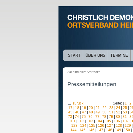
START
ÜBER UNS
TERMINE
Sie sind hier:
Startseite
Pressemitteilungen
zurück
Seite: |
1
|
2
17
|
18
|
19
|
20
|
21
|
22
|
23
|
24
|
25
|
2
45
|
46
|
47
|
48
|
49
|
50
|
51
|
52
|
53
|
5
73
|
74
|
75
|
76
|
77
|
78
|
79
|
80
|
81
|
8
|
101
|
102
|
103
|
104
|
105
|
106
|
107
|
|
123
|
124
|
125
|
126
|
127
|
128
|
129
144
|
145
|
146
|
147
|
148
|
149
|
150
|