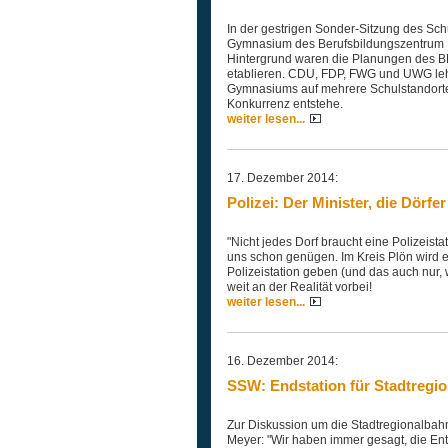
In der gestrigen Sonder-Sitzung des Sc
Gymnasium des Berufsbildungszentrum Pl
Hintergrund waren die Planungen des BBZ
etablieren. CDU, FDP, FWG und UWG leh
Gymnasiums auf mehrere Schulstandorte
Konkurrenz entstehe.
weiter lesen...
17. Dezember 2014:
Polizei: Der Minister, die Dörfer
"Nicht jedes Dorf braucht eine Polizeista
uns schon genügen. Im Kreis Plön wird e
Polizeistation geben (und das auch nur, w
weit an der Realität vorbei!
weiter lesen...
16. Dezember 2014:
SSW: Endstation für Stadtregi
Zur Diskussion um die Stadtregionalbah
Meyer: "Wir haben immer gesagt, die E