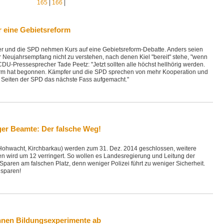
165
|
166
|
 eine Gebietsreform
er und die SPD nehmen Kurs auf eine Gebietsreform-Debatte. Anders seien
Neujahrsempfang nicht zu verstehen, nach denen Kiel "bereit" stehe, "wenn
CDU-Pressesprecher Tade Peetz: "Jetzt sollten alle höchst hellhörig werden.
orm hat begonnen. Kämpfer und die SPD sprechen von mehr Kooperation und
n Seiten der SPD das nächste Fass aufgemacht."
ger Beamte: Der falsche Weg!
, Hohwacht, Kirchbarkau) werden zum 31. Dez. 2014 geschlossen, weitere
ten wird um 12 verringert. So wollen es Landesregierung und Leitung der
. Sparen am falschen Platz, denn weniger Polizei führt zu weniger Sicherheit.
 sparen!
hnen Bildungsexperimente ab