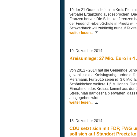
19 der 21 Grundschulen im Kreis Plön ha
verbaler Ergänzung ausgesprochen. Die
Franzen hervor. Die Schulkonferenzen ha
der Friedrich-Ebert-Schule in Preetz will
Schwartbuck will zukünftig nur auf Textra
weiter lesen...
19. Dezember 2014:
Kreisumlage: 27 Mio. Euro in 4
Von 2012 - 2014 hat die Gemeinde Schön
gezahlt, so die Kreistagsabgeordnete fü
Mersmann. Für 2015 seien rd. 3,6 Mio. E
Schönkirchen weitere 1,6 Millionen. Dies
Einnahmen des Kreises kommt aus den Z
Stelle. Man darf deshalb erwarten, dass
ausgegeben wird.
weiter lesen...
18. Dezember 2014:
CDU setzt sich mit FDP, FWG 
soll sich auf Standort Preetz k