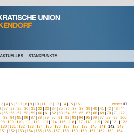
AKTUELLES
STANDPUNKTE
|
3
|
4
|
5
|
6
|
7
|
8
|
9
|
10
|
11
|
12
|
13
|
14
|
15
|
16
|
weiter
6
|
27
|
28
|
29
|
30
|
31
|
32
|
33
|
34
|
35
|
36
|
37
|
38
|
39
|
40
|
41
|
42
|
43
|
44
|
4
|
55
|
56
|
57
|
58
|
59
|
60
|
61
|
62
|
63
|
64
|
65
|
66
|
67
|
68
|
69
|
70
|
71
|
72
|
2
|
83
|
84
|
85
|
86
|
87
|
88
|
89
|
90
|
91
|
92
|
93
|
94
|
95
|
96
|
97
|
98
|
99
|
100
108
|
109
|
110
|
111
|
112
|
113
|
114
|
115
|
116
|
117
|
118
|
119
|
120
|
121
|
122
|
130
|
131
|
132
|
133
|
134
|
135
|
136
|
137
|
138
|
139
|
140
|
141
|
142
|
143
|
151
|
152
|
153
|
154
|
155
|
156
|
157
|
158
|
159
|
160
|
161
|
162
|
163
|
164
|