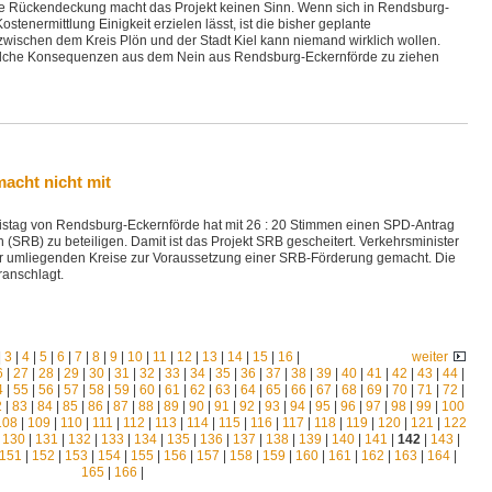
 Rückendeckung macht das Projekt keinen Sinn. Wenn sich in Rendsburg-
stenermittlung Einigkeit erzielen lässt, ist die bisher geplante
wischen dem Kreis Plön und der Stadt Kiel kann niemand wirklich wollen.
 welche Konsequenzen aus dem Nein aus Rendsburg-Eckernförde zu ziehen
acht nicht mit
eistag von Rendsburg-Eckernförde hat mit 26 : 20 Stimmen einen SPD-Antrag
 (SRB) zu beteiligen. Damit ist das Projekt SRB gescheitert. Verkehrsminister
der umliegenden Kreise zur Voraussetzung einer SRB-Förderung gemacht. Die
ranschlagt.
|
3
|
4
|
5
|
6
|
7
|
8
|
9
|
10
|
11
|
12
|
13
|
14
|
15
|
16
|
weiter
6
|
27
|
28
|
29
|
30
|
31
|
32
|
33
|
34
|
35
|
36
|
37
|
38
|
39
|
40
|
41
|
42
|
43
|
44
|
4
|
55
|
56
|
57
|
58
|
59
|
60
|
61
|
62
|
63
|
64
|
65
|
66
|
67
|
68
|
69
|
70
|
71
|
72
|
2
|
83
|
84
|
85
|
86
|
87
|
88
|
89
|
90
|
91
|
92
|
93
|
94
|
95
|
96
|
97
|
98
|
99
|
100
108
|
109
|
110
|
111
|
112
|
113
|
114
|
115
|
116
|
117
|
118
|
119
|
120
|
121
|
122
|
130
|
131
|
132
|
133
|
134
|
135
|
136
|
137
|
138
|
139
|
140
|
141
|
142
|
143
|
151
|
152
|
153
|
154
|
155
|
156
|
157
|
158
|
159
|
160
|
161
|
162
|
163
|
164
|
165
|
166
|