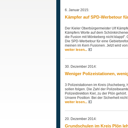
6. Januar 2015:
Kämpfer auf SPD-Werbetour für
Der Kieler Oberbürgermeister Ulf Kämpf
Kämpfers Worte auf dem Schönkirchener 
die Fusion mit Mönkeberg nicht klappt". 
Die SPD-Werbetour für eine Gebietsref
meinen im Kern Fusionen. Jetzt wird vo
weiter lesen...
30. Dezember 2014:
Weniger Polizeistationen, weni
3 Polizeistationen im Kreis (Ascheberg
sollen folgen. Die Zahl der Polizeibeam
Polizeidirektion Kiel, zu der Plön gehört
Unsere Position: Bei der Sicherheit nicht
weiter lesen...
20. Dezember 2014:
Grundschulen im Kreis Plön le