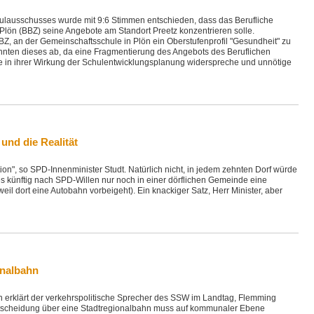
hulausschusses wurde mit 9:6 Stimmen entschieden, dass das Berufliche
ön (BBZ) seine Angebote am Standort Preetz konzentrieren solle.
, an der Gemeinschaftsschule in Plön ein Oberstufenprofil "Gesundheit" zu
nten dieses ab, da eine Fragmentierung des Angebots des Beruflichen
 in ihrer Wirkung der Schulentwicklungsplanung widerspreche und unnötige
 und die Realität
tion", so SPD-Innenminister Studt. Natürlich nicht, in jedem zehnten Dorf würde
s künftig nach SPD-Willen nur noch in einer dörflichen Gemeinde eine
eil dort eine Autobahn vorbeigeht). Ein knackiger Satz, Herr Minister, aber
onalbahn
n erklärt der verkehrspolitische Sprecher des SSW im Landtag, Flemming
ntscheidung über eine Stadtregionalbahn muss auf kommunaler Ebene