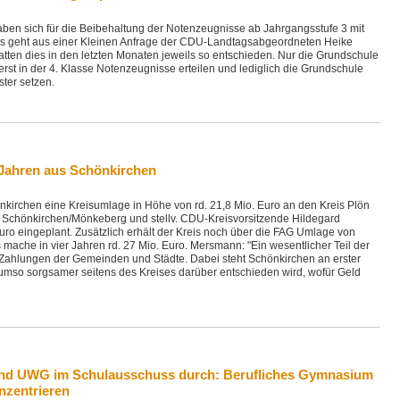
ben sich für die Beibehaltung der Notenzeugnisse ab Jahrgangsstufe 3 mit
s geht aus einer Kleinen Anfrage der CDU-Landtagsabgeordneten Heike
tten dies in den letzten Monaten jeweils so entschieden. Nur die Grundschule
 erst in der 4. Klasse Notenzeugnisse erteilen und lediglich die Grundschule
ster setzen.
 Jahren aus Schönkirchen
kirchen eine Kreisumlage in Höhe von rd. 21,8 Mio. Euro an den Kreis Plön
r Schönkirchen/Mönkeberg und stellv. CDU-Kreisvorsitzende Hildegard
uro eingeplant. Zusätzlich erhält der Kreis noch über die FAG Umlage von
 mache in vier Jahren rd. 27 Mio. Euro. Mersmann: "Ein wesentlicher Teil der
ahlungen der Gemeinden und Städte. Dabei steht Schönkirchen an erster
 umso sorgsamer seitens des Kreises darüber entschieden wird, wofür Geld
und UWG im Schulausschuss durch: Berufliches Gymnasium
onzentrieren