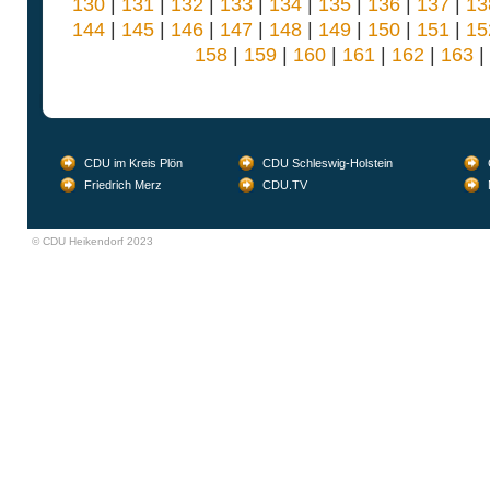
130
|
131
|
132
|
133
|
134
|
135
|
136
|
137
|
13
144
|
145
|
146
|
147
|
148
|
149
|
150
|
151
|
15
158
|
159
|
160
|
161
|
162
|
163
|
CDU im Kreis Plön
CDU Schleswig-Holstein
Friedrich Merz
CDU.TV
© CDU Heikendorf 2023