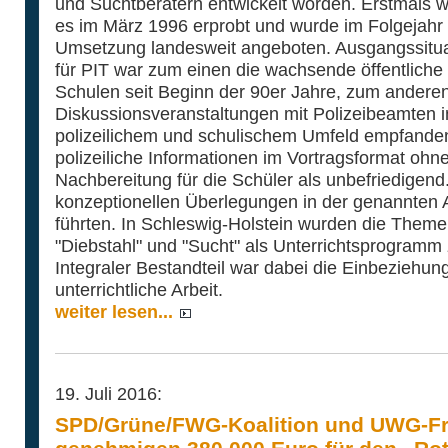
und Suchtberatern entwickelt worden. Erstmals 
es im März 1996 erprobt und wurde im Folgejahr 
Umsetzung landesweit angeboten. Ausgangssitua
für PIT war zum einen die wachsende öffentliche
Schulen seit Beginn der 90er Jahre, zum ander
Diskussionsveranstaltungen mit Polizeibeamten in
polizeilichem und schulischem Umfeld empfanden
polizeiliche Informationen im Vortragsformat ohne
Nachbereitung für die Schüler als unbefriedigend
konzeptionellen Überlegungen in der genannten A
führten. In Schleswig-Holstein wurden die Them
"Diebstahl" und "Sucht" als Unterrichtsprogramm 
Integraler Bestandteil war dabei die Einbeziehung 
unterrichtliche Arbeit.
weiter lesen...
19. Juli 2016:
SPD/Grüne/FWG-Koalition und UWG-Fr