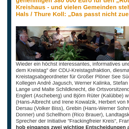
genehmigen 380 000 Euro für den „Rot
Kreishaus - und vielen Gemeinden ste
Hals / Thure Koll: „Das passt nicht zu
Wieder ein höchst interessantes, informatives u
dem Kreistag" der CDU-Kreistagsfraktion, diesmal
Kreistagsabgeordneter für Großer Plöner See Süd
Kollegen André Jagusch, Werner Kalinka, Stefan 
Lange und Malte Schildknecht, die Ortsvorsitzen
Englert (Ascheberg) und Björn Rüter (Kalübbe) w
(Hans-Albrecht und Irene Kowalzik, Herbert von 
Dersau (Volker Biss), Grebin (Hans-Werner Sohn
Donner) und Schellhorn (Rico Brauer), Landtag
Sprecher der Initiative "Frackingfreier Kreis", Fr
hob eingangs zwei wichtige Entscheidungen 