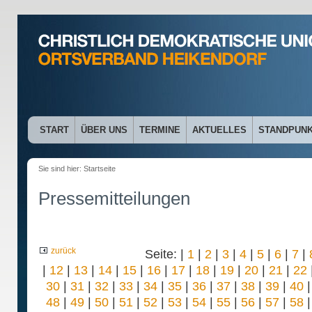
START
ÜBER UNS
TERMINE
AKTUELLES
STANDPUN
Sie sind hier:
Startseite
Pressemitteilungen
zurück
Seite: |
1
|
2
|
3
|
4
|
5
|
6
|
7
|
|
12
|
13
|
14
|
15
|
16
|
17
|
18
|
19
|
20
|
21
|
22
30
|
31
|
32
|
33
|
34
|
35
|
36
|
37
|
38
|
39
|
40
48
|
49
|
50
|
51
|
52
|
53
|
54
|
55
|
56
|
57
|
58