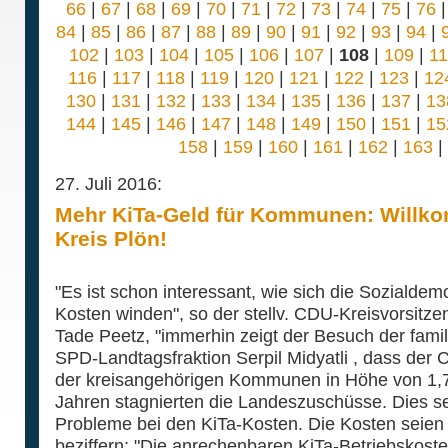
66
|
67
|
68
|
69
|
70
|
71
|
72
|
73
|
74
|
75
|
76
84
|
85
|
86
|
87
|
88
|
89
|
90
|
91
|
92
|
93
|
94
|
102
|
103
|
104
|
105
|
106
|
107
|
108
|
109
|
1
116
|
117
|
118
|
119
|
120
|
121
|
122
|
123
|
12
130
|
131
|
132
|
133
|
134
|
135
|
136
|
137
|
13
144
|
145
|
146
|
147
|
148
|
149
|
150
|
151
|
15
158
|
159
|
160
|
161
|
162
|
163
|
27. Juli 2016:
Mehr KiTa-Geld für Kommunen: Willk
Kreis Plön!
"Es ist schon interessant, wie sich die Soziald
Kosten winden", so der stellv. CDU-Kreisvorsitz
Tade Peetz, "immerhin zeigt der Besuch der famil
SPD-Landtagsfraktion Serpil Midyatli , dass der
der kreisangehörigen Kommunen in Höhe von 1,7 Mi
Jahren stagnierten die Landeszuschüsse. Dies sei
Probleme bei den KiTa-Kosten. Die Kosten seien 
beziffern: "Die anrechenbaren KiTa-Betriebskoste