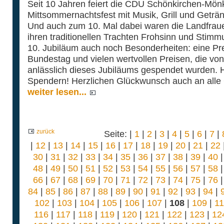
Seit 10 Jahren feiert die CDU Schönkirchen-Mö
Mittsommernachtsfest mit Musik, Grill und Geträn
Und auch zum 10. Mal dabei waren die Landfrauen
ihren traditionellen Trachten Frohsinn und Stim
10. Jubiläum auch noch Besonderheiten: eine Pre
Bundestag und vielen wertvollen Preisen, die vo
anlässlich dieses Jubiläums gespendet wurden. 
Spendern! Herzlichen Glückwunsch auch an alle
weiter lesen...
zurück
Seite: |
1
|
2
|
3
|
4
|
5
|
6
|
7
|
|
12
|
13
|
14
|
15
|
16
|
17
|
18
|
19
|
20
|
21
|
22
30
|
31
|
32
|
33
|
34
|
35
|
36
|
37
|
38
|
39
|
40
48
|
49
|
50
|
51
|
52
|
53
|
54
|
55
|
56
|
57
|
58
66
|
67
|
68
|
69
|
70
|
71
|
72
|
73
|
74
|
75
|
76
84
|
85
|
86
|
87
|
88
|
89
|
90
|
91
|
92
|
93
|
94
|
102
|
103
|
104
|
105
|
106
|
107
|
108
|
109
|
1
116
|
117
|
118
|
119
|
120
|
121
|
122
|
123
|
12