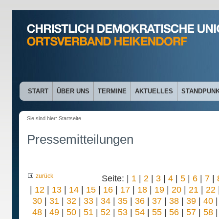
START
ÜBER UNS
TERMINE
AKTUELLES
STANDPUN
Sie sind hier:
Startseite
Pressemitteilungen
zurück
Seite: |
1
|
2
|
3
|
4
|
5
|
6
|
7
|
|
12
|
13
|
14
|
15
|
16
|
17
|
18
|
19
|
20
|
21
|
22
30
|
31
|
32
|
33
|
34
|
35
|
36
|
37
|
38
|
39
|
40
48
|
49
|
50
|
51
|
52
|
53
|
54
|
55
|
56
|
57
|
58