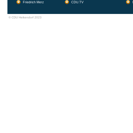
Friedrich Merz
CDU.TV
© CDU Heikendorf 2023