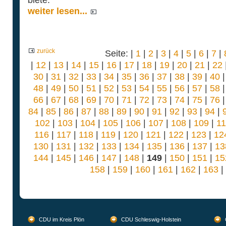
biete.
weiter lesen...
zurück
Seite: |
1
|
2
|
3
|
4
|
5
|
6
|
7
|
|
12
|
13
|
14
|
15
|
16
|
17
|
18
|
19
|
20
|
21
|
22
30
|
31
|
32
|
33
|
34
|
35
|
36
|
37
|
38
|
39
|
40
48
|
49
|
50
|
51
|
52
|
53
|
54
|
55
|
56
|
57
|
58
66
|
67
|
68
|
69
|
70
|
71
|
72
|
73
|
74
|
75
|
76
84
|
85
|
86
|
87
|
88
|
89
|
90
|
91
|
92
|
93
|
94
|
102
|
103
|
104
|
105
|
106
|
107
|
108
|
109
|
1
116
|
117
|
118
|
119
|
120
|
121
|
122
|
123
|
12
130
|
131
|
132
|
133
|
134
|
135
|
136
|
137
|
13
144
|
145
|
146
|
147
|
148
|
149
|
150
|
151
|
15
158
|
159
|
160
|
161
|
162
|
163
|
CDU im Kreis Plön
CDU Schleswig-Holstein