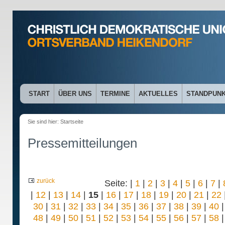
START
ÜBER UNS
TERMINE
AKTUELLES
STANDPUN
Sie sind hier:
Startseite
Pressemitteilungen
zurück
Seite: |
1
|
2
|
3
|
4
|
5
|
6
|
7
|
|
12
|
13
|
14
|
15
|
16
|
17
|
18
|
19
|
20
|
21
|
22
30
|
31
|
32
|
33
|
34
|
35
|
36
|
37
|
38
|
39
|
40
48
|
49
|
50
|
51
|
52
|
53
|
54
|
55
|
56
|
57
|
58