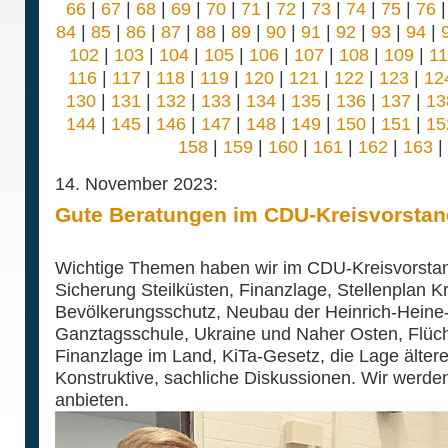
66
|
67
|
68
|
69
|
70
|
71
|
72
|
73
|
74
|
75
|
76
84
|
85
|
86
|
87
|
88
|
89
|
90
|
91
|
92
|
93
|
94
|
102
|
103
|
104
|
105
|
106
|
107
|
108
|
109
|
1
116
|
117
|
118
|
119
|
120
|
121
|
122
|
123
|
12
130
|
131
|
132
|
133
|
134
|
135
|
136
|
137
|
13
144
|
145
|
146
|
147
|
148
|
149
|
150
|
151
|
15
158
|
159
|
160
|
161
|
162
|
163
|
14. November 2023:
Gute Beratungen im CDU-Kreisvorstan
Wichtige Themen haben wir im CDU-Kreisvorstand 
Sicherung Steilküsten, Finanzlage, Stellenplan K
Bevölkerungsschutz, Neubau der Heinrich-Heine
Ganztagsschule, Ukraine und Naher Osten, Flüch
Finanzlage im Land, KiTa-Gesetz, die Lage älter
Konstruktive, sachliche Diskussionen. Wir wer
anbieten.