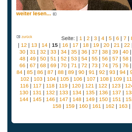
weiter lesen...
zurück
Seite: |
1
|
2
|
3
|
4
|
5
|
6
|
7
|
|
12
|
13
|
14
|
15
|
16
|
17
|
18
|
19
|
20
|
21
|
22
30
|
31
|
32
|
33
|
34
|
35
|
36
|
37
|
38
|
39
|
40
48
|
49
|
50
|
51
|
52
|
53
|
54
|
55
|
56
|
57
|
58
66
|
67
|
68
|
69
|
70
|
71
|
72
|
73
|
74
|
75
|
76
84
|
85
|
86
|
87
|
88
|
89
|
90
|
91
|
92
|
93
|
94
|
102
|
103
|
104
|
105
|
106
|
107
|
108
|
109
|
1
116
|
117
|
118
|
119
|
120
|
121
|
122
|
123
|
12
130
|
131
|
132
|
133
|
134
|
135
|
136
|
137
|
13
144
|
145
|
146
|
147
|
148
|
149
|
150
|
151
|
15
158
|
159
|
160
|
161
|
162
|
163
|