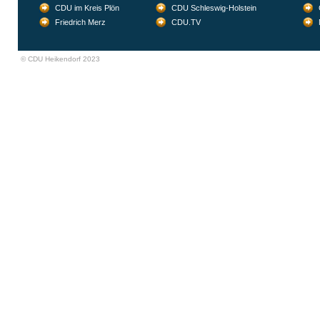
CDU im Kreis Plön
CDU Schleswig-Holstein
Friedrich Merz
CDU.TV
© CDU Heikendorf 2023