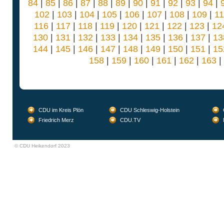
84
|
85
|
86
|
87
|
88
|
89
|
90
|
91
|
92
|
93
|
94
|
102
|
103
|
104
|
105
|
106
|
107
|
108
|
109
|
1
116
|
117
|
118
|
119
|
120
|
121
|
122
|
123
|
12
130
|
131
|
132
|
133
|
134
|
135
|
136
|
137
|
13
144
|
145
|
146
|
147
|
148
|
149
|
150
|
151
|
15
158
|
159
|
160
|
161
|
162
|
163
|
CDU im Kreis Plön
CDU Schleswig-Holstein
Friedrich Merz
CDU.TV
© CDU Heikendorf 2023