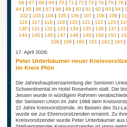
66
|
67
|
68
|
69
|
70
|
71
|
72
|
73
|
74
|
75
|
76
84
|
85
|
86
|
87
|
88
|
89
|
90
|
91
|
92
|
93
|
94
|
102
|
103
|
104
|
105
|
106
|
107
|
108
|
109
|
1
116
|
117
|
118
|
119
|
120
|
121
|
122
|
123
|
12
130
|
131
|
132
|
133
|
134
|
135
|
136
|
137
|
13
144
|
145
|
146
|
147
|
148
|
149
|
150
|
151
|
15
158
|
159
|
160
|
161
|
162
|
163
|
17. April 2026:
Peter Unterbäumer neuer Kreisvorsitz
im Kreis Plön
Die Jahreshauptversammlung der Senioren Union 
Schwentinental im Hotel Rosenheim statt. Die bi
Jessen wurde in würdigem Rahmen verabschiedet
der Senioren Union im Jahr 1988 dem Kreisvorst
22 Jahre Kreisvorsitzende. Im Beisein des SU-La
wurde sie zur Ehrenvorsitzenden ernannt. Zu ihr
Kreisvorsitzender wurde Peter Unterbäumer aus 
Stellvertretender Kreisvorsitzender ist Hans-Hel