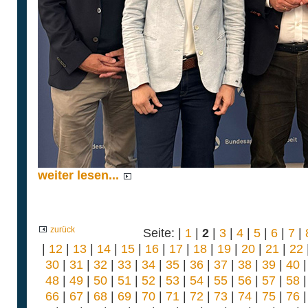
weiter lesen...
zurück
Seite: |
1
|
2
|
3
|
4
|
5
|
6
|
7
|
|
12
|
13
|
14
|
15
|
16
|
17
|
18
|
19
|
20
|
21
|
22
30
|
31
|
32
|
33
|
34
|
35
|
36
|
37
|
38
|
39
|
40
48
|
49
|
50
|
51
|
52
|
53
|
54
|
55
|
56
|
57
|
58
66
|
67
|
68
|
69
|
70
|
71
|
72
|
73
|
74
|
75
|
76