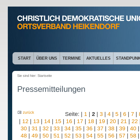
START
ÜBER UNS
TERMINE
AKTUELLES
STANDPUN
Sie sind hier:
Startseite
Pressemitteilungen
zurück
Seite: |
1
|
2
|
3
|
4
|
5
|
6
|
7
|
|
12
|
13
|
14
|
15
|
16
|
17
|
18
|
19
|
20
|
21
|
22
30
|
31
|
32
|
33
|
34
|
35
|
36
|
37
|
38
|
39
|
40
48
|
49
|
50
|
51
|
52
|
53
|
54
|
55
|
56
|
57
|
58