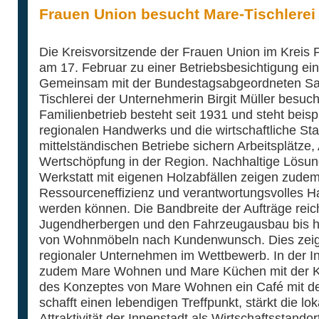
Frauen Union besucht Mare-Tischlerei 
Die Kreisvorsitzende der Frauen Union im Kreis P
am 17. Februar zu einer Betriebsbesichtigung ein
Gemeinsam mit der Bundestagsabgeordneten Sa
Tischlerei der Unternehmerin Birgit Müller besucht
Familienbetrieb besteht seit 1931 und steht beispi
regionalen Handwerks und die wirtschaftliche Stab
mittelständischen Betriebe sichern Arbeitsplätze
Wertschöpfung in der Region. Nachhaltige Lösun
Werkstatt mit eigenen Holzabfällen zeigen zudem,
Ressourceneffizienz und verantwortungsvolles H
werden können. Die Bandbreite der Aufträge re
Jugendherbergen und den Fahrzeugausbau bis hin
von Wohnmöbeln nach Kundenwunsch. Dies zeigt 
regionaler Unternehmen im Wettbewerb. In der Inne
zudem Mare Wohnen und Mare Küchen mit der Ko
des Konzeptes von Mare Wohnen ein Café mit der 
schafft einen lebendigen Treffpunkt, stärkt die lok
Attraktivität der Innenstadt als Wirtschaftsstand