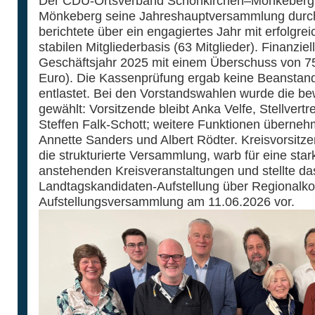
Der CDU-Ortsverband Schönkirchen–Mönkeberg 
Mönkeberg seine Jahreshauptversammlung durch
berichtete über ein engagiertes Jahr mit erfolgrei
stabilen Mitgliederbasis (63 Mitglieder). Finanzie
Geschäftsjahr 2025 mit einem Überschuss von 75
Euro). Die Kassenprüfung ergab keine Beanstan
entlastet. Bei den Vorstandswahlen wurde die b
gewählt: Vorsitzende bleibt Anka Velfe, Stellvert
Steffen Falk-Schott; weitere Funktionen überneh
Annette Sanders und Albert Rödter. Kreisvorsit
die strukturierte Versammlung, warb für eine sta
anstehenden Kreisveranstaltungen und stellte da
Landtagskandidaten-Aufstellung über Regionalko
Aufstellungsversammlung am 11.06.2026 vor.