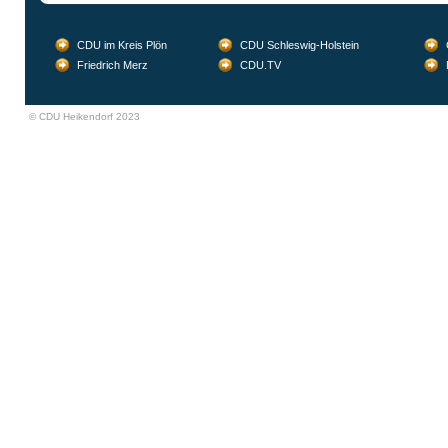
CDU im Kreis Plön
CDU Schleswig-Holstein
Friedrich Merz
CDU.TV
© CDU Heikendorf 2023