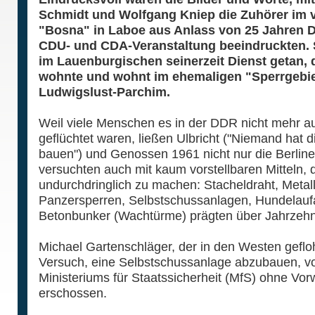
Schmidt und Wolfgang Kniep die Zuhörer im v
"Bosna" in Laboe aus Anlass von 25 Jahren De
CDU- und CDA-Veranstaltung beeindruckten. S
im Lauenburgischen seinerzeit Dienst getan, 
wohnte und wohnt im ehemaligen "Sperrgebiet
Ludwigslust-Parchim.
Weil viele Menschen es in der DDR nicht mehr a
geflüchtet waren, ließen Ulbricht ("Niemand hat d
bauen") und Genossen 1961 nicht nur die Berlin
versuchten auch mit kaum vorstellbaren Mitteln,
undurchdringlich zu machen: Stacheldraht, Metall
Panzersperren, Selbstschussanlagen, Hundelauf
Betonbunker (Wachtürme) prägten über Jahrzehnt
Michael Gartenschläger, der in den Westen gefl
Versuch, eine Selbstschussanlage abzubauen,
Ministeriums für Staatssicherheit (MfS) ohne V
erschossen.