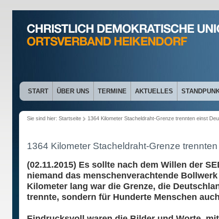
START
ÜBER UNS
TERMINE
AKTUELLES
STANDPUN
Sie sind hier:
Startseite
1364 Kilometer Stacheldraht-Grenze trennten einst Deu
1364 Kilometer Stacheldraht-Grenze trennten
(02.11.2015) Es sollte nach dem Willen der S
niemand das menschenverachtende Bollwerk
Kilometer lang war die Grenze, die Deutschla
trennte, sondern für Hunderte Menschen auch
Eindrucksvoll waren die Bilder und Worte, mit