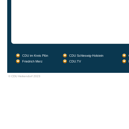
CDU im Kreis Plön
CDU Schleswig-Holstein
Friedrich Merz
CDU.TV
© CDU Heikendorf 2023